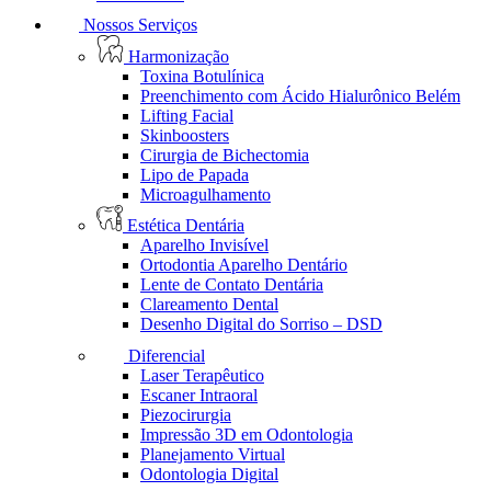
Nossos Serviços
Harmonização
Toxina Botulínica
Preenchimento com Ácido Hialurônico Belém
Lifting Facial
Skinboosters
Cirurgia de Bichectomia
Lipo de Papada
Microagulhamento
Estética Dentária
Aparelho Invisível
Ortodontia Aparelho Dentário
Lente de Contato Dentária
Clareamento Dental
Desenho Digital do Sorriso – DSD
Diferencial
Laser Terapêutico
Escaner Intraoral
Piezocirurgia
Impressão 3D em Odontologia
Planejamento Virtual
Odontologia Digital