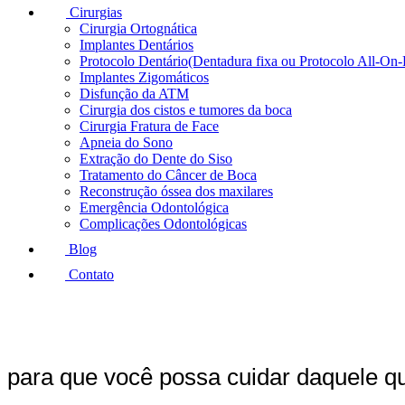
Cirurgias
Cirurgia Ortognática
Implantes Dentários
Protocolo Dentário(Dentadura fixa ou Protocolo All-On-
Implantes Zigomáticos
Disfunção da ATM
Cirurgia dos cistos e tumores da boca
Cirurgia Fratura de Face
Apneia do Sono
Extração do Dente do Siso
Tratamento do Câncer de Boca
Reconstrução óssea dos maxilares
Emergência Odontológica
Complicações Odontológicas
Blog
Contato
Cuidamos do seu s
para que você possa cuidar daquele 