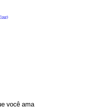
Four)
orriso
que você ama