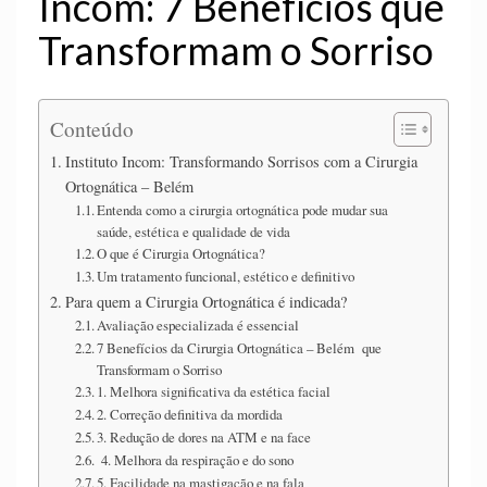
Incom: 7 Benefícios que
Transformam o Sorriso
Conteúdo
Instituto Incom: Transformando Sorrisos com a Cirurgia
Ortognática – Belém
Entenda como a cirurgia ortognática pode mudar sua
saúde, estética e qualidade de vida
O que é Cirurgia Ortognática?
Um tratamento funcional, estético e definitivo
Para quem a Cirurgia Ortognática é indicada?
Avaliação especializada é essencial
7 Benefícios da Cirurgia Ortognática – Belém que
Transformam o Sorriso
1. Melhora significativa da estética facial
2. Correção definitiva da mordida
3. Redução de dores na ATM e na face
4. Melhora da respiração e do sono
5. Facilidade na mastigação e na fala