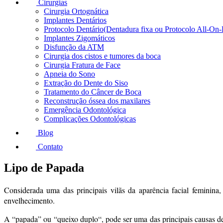
Cirurgias
Cirurgia Ortognática
Implantes Dentários
Protocolo Dentário(Dentadura fixa ou Protocolo All-On-
Implantes Zigomáticos
Disfunção da ATM
Cirurgia dos cistos e tumores da boca
Cirurgia Fratura de Face
Apneia do Sono
Extração do Dente do Siso
Tratamento do Câncer de Boca
Reconstrução óssea dos maxilares
Emergência Odontológica
Complicações Odontológicas
Blog
Contato
Lipo de Papada
Considerada uma das principais vilãs da aparência facial feminin
envelhecimento.
A “papada” ou “queixo duplo“, pode ser uma das principais causas de