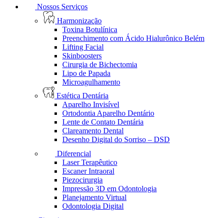
Nossos Serviços
Harmonização
Toxina Botulínica
Preenchimento com Ácido Hialurônico Belém
Lifting Facial
Skinboosters
Cirurgia de Bichectomia
Lipo de Papada
Microagulhamento
Estética Dentária
Aparelho Invisível
Ortodontia Aparelho Dentário
Lente de Contato Dentária
Clareamento Dental
Desenho Digital do Sorriso – DSD
Diferencial
Laser Terapêutico
Escaner Intraoral
Piezocirurgia
Impressão 3D em Odontologia
Planejamento Virtual
Odontologia Digital