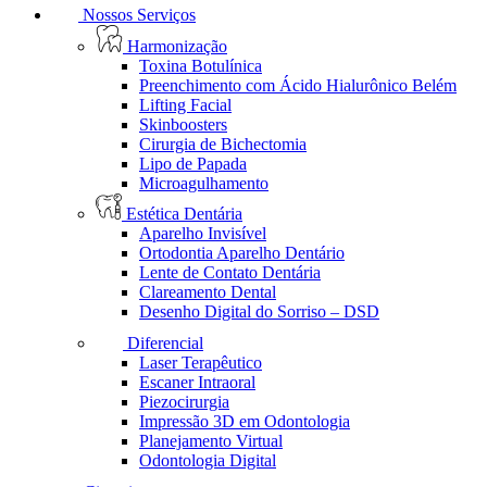
Nossos Serviços
Harmonização
Toxina Botulínica
Preenchimento com Ácido Hialurônico Belém
Lifting Facial
Skinboosters
Cirurgia de Bichectomia
Lipo de Papada
Microagulhamento
Estética Dentária
Aparelho Invisível
Ortodontia Aparelho Dentário
Lente de Contato Dentária
Clareamento Dental
Desenho Digital do Sorriso – DSD
Diferencial
Laser Terapêutico
Escaner Intraoral
Piezocirurgia
Impressão 3D em Odontologia
Planejamento Virtual
Odontologia Digital