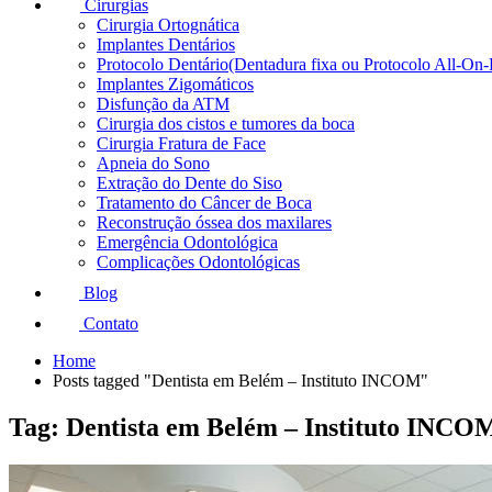
Cirurgias
Cirurgia Ortognática
Implantes Dentários
Protocolo Dentário(Dentadura fixa ou Protocolo All-On-
Implantes Zigomáticos
Disfunção da ATM
Cirurgia dos cistos e tumores da boca
Cirurgia Fratura de Face
Apneia do Sono
Extração do Dente do Siso
Tratamento do Câncer de Boca
Reconstrução óssea dos maxilares
Emergência Odontológica
Complicações Odontológicas
Blog
Contato
Home
Posts tagged "Dentista em Belém – Instituto INCOM"
Tag: Dentista em Belém – Instituto INCO