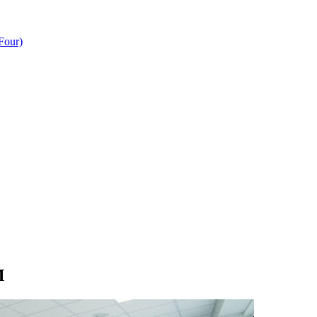
Four)
M