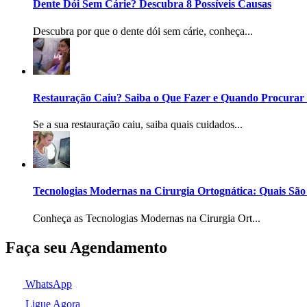
Dente Dói Sem Cárie? Descubra 8 Possíveis Causas
Descubra por que o dente dói sem cárie, conheça...
Restauração Caiu? Saiba o Que Fazer e Quando Procurar
Se a sua restauração caiu, saiba quais cuidados...
Tecnologias Modernas na Cirurgia Ortognática: Quais São
Conheça as Tecnologias Modernas na Cirurgia Ort...
Faça seu Agendamento
WhatsApp
Ligue Agora