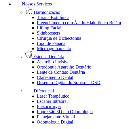
Nossos Serviços
Harmonização
Toxina Botulínica
Preenchimento com Ácido Hialurônico Belém
Lifting Facial
Skinboosters
Cirurgia de Bichectomia
Lipo de Papada
Microagulhamento
Estética Dentária
Aparelho Invisível
Ortodontia Aparelho Dentário
Lente de Contato Dentária
Clareamento Dental
Desenho Digital do Sorriso – DSD
Diferencial
Laser Terapêutico
Escaner Intraoral
Piezocirurgia
Impressão 3D em Odontologia
Planejamento Virtual
Odontologia Digital