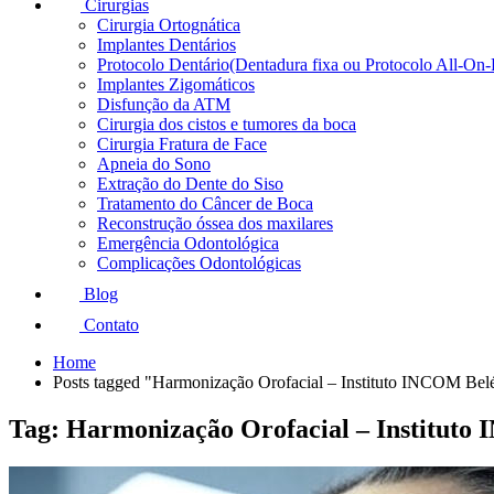
Cirurgias
Cirurgia Ortognática
Implantes Dentários
Protocolo Dentário(Dentadura fixa ou Protocolo All-On-
Implantes Zigomáticos
Disfunção da ATM
Cirurgia dos cistos e tumores da boca
Cirurgia Fratura de Face
Apneia do Sono
Extração do Dente do Siso
Tratamento do Câncer de Boca
Reconstrução óssea dos maxilares
Emergência Odontológica
Complicações Odontológicas
Blog
Contato
Home
Posts tagged "Harmonização Orofacial – Instituto INCOM Be
Tag: Harmonização Orofacial – Institut