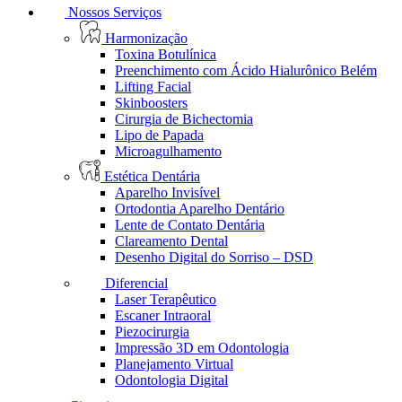
Nossos Serviços
Harmonização
Toxina Botulínica
Preenchimento com Ácido Hialurônico Belém
Lifting Facial
Skinboosters
Cirurgia de Bichectomia
Lipo de Papada
Microagulhamento
Estética Dentária
Aparelho Invisível
Ortodontia Aparelho Dentário
Lente de Contato Dentária
Clareamento Dental
Desenho Digital do Sorriso – DSD
Diferencial
Laser Terapêutico
Escaner Intraoral
Piezocirurgia
Impressão 3D em Odontologia
Planejamento Virtual
Odontologia Digital