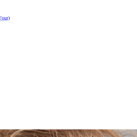
Four)