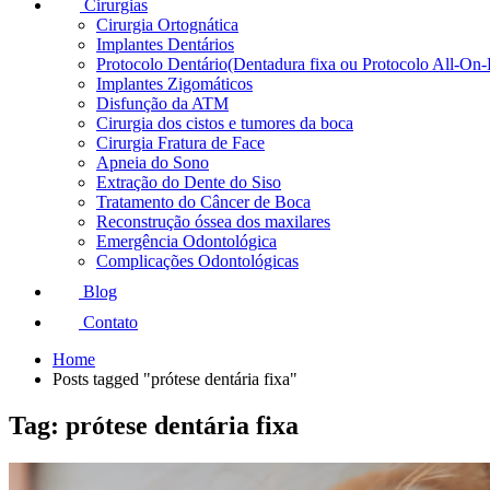
Cirurgias
Cirurgia Ortognática
Implantes Dentários
Protocolo Dentário(Dentadura fixa ou Protocolo All-On-
Implantes Zigomáticos
Disfunção da ATM
Cirurgia dos cistos e tumores da boca
Cirurgia Fratura de Face
Apneia do Sono
Extração do Dente do Siso
Tratamento do Câncer de Boca
Reconstrução óssea dos maxilares
Emergência Odontológica
Complicações Odontológicas
Blog
Contato
Home
Posts tagged "prótese dentária fixa"
Tag: prótese dentária fixa