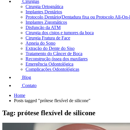
Cirurgias
Cirurgia Ortognática
Implantes Dentários
Protocolo Dentário(Dentadura fixa ou Protocolo All-On-
Implantes Zigomáticos
Disfunção da ATM
Cirurgia dos cistos e tumores da boca
Cirurgia Fratura de Face
Apneia do Sono
Extração do Dente do Siso
Tratamento do Câncer de Boca
Reconstrução óssea dos maxilares
Emergência Odontológica
Complicações Odontológicas
Blog
Contato
Home
Posts tagged "prótese flexível de silicone"
Tag: prótese flexível de silicone