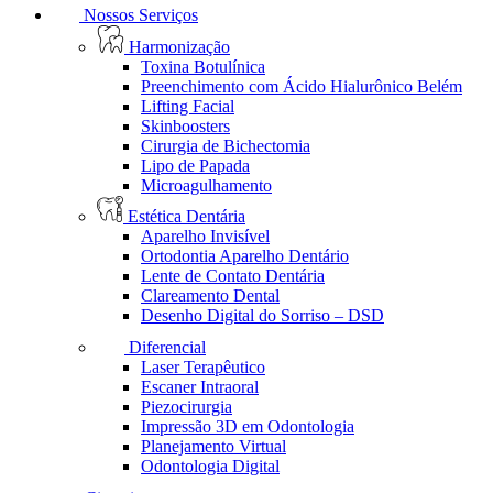
Nossos Serviços
Harmonização
Toxina Botulínica
Preenchimento com Ácido Hialurônico Belém
Lifting Facial
Skinboosters
Cirurgia de Bichectomia
Lipo de Papada
Microagulhamento
Estética Dentária
Aparelho Invisível
Ortodontia Aparelho Dentário
Lente de Contato Dentária
Clareamento Dental
Desenho Digital do Sorriso – DSD
Diferencial
Laser Terapêutico
Escaner Intraoral
Piezocirurgia
Impressão 3D em Odontologia
Planejamento Virtual
Odontologia Digital