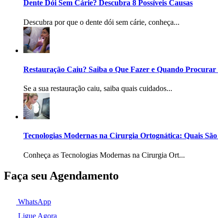
Dente Dói Sem Cárie? Descubra 8 Possíveis Causas
Descubra por que o dente dói sem cárie, conheça...
Restauração Caiu? Saiba o Que Fazer e Quando Procurar
Se a sua restauração caiu, saiba quais cuidados...
Tecnologias Modernas na Cirurgia Ortognática: Quais São
Conheça as Tecnologias Modernas na Cirurgia Ort...
Faça seu Agendamento
WhatsApp
Ligue Agora